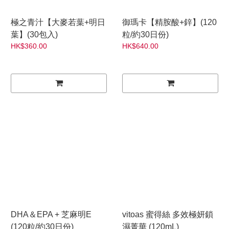
極之青汁【大麥若葉+明日
御瑪卡【精胺酸+鋅】(120
葉】(30包入)
粒/約30日份)
HK$360.00
HK$640.00
DHA＆EPA + 芝麻明E
vitoas 蜜得絲 多效極妍鎖
(120粒/約30日份)
濕菁華 (120mL)