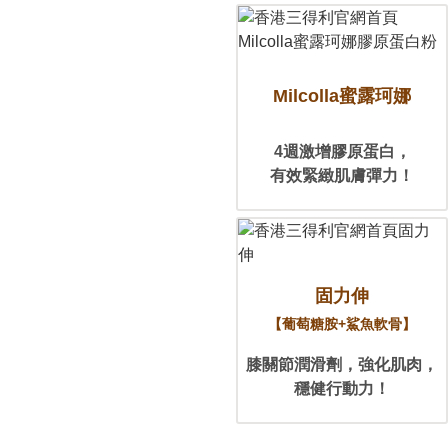
Milcolla
蜜露珂娜
4週激增膠原蛋白，
有效緊緻
肌膚彈力！
固力伸
【葡萄糖胺+鯊魚軟骨】
膝關節潤滑劑，
強化肌肉，
穩健行動力！