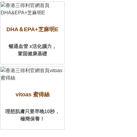
DHA＆EPA+
芝麻明E
暢通血管 x
活化腦力，
鞏固健康基礎
vitoas 蜜得絲
理想肌膚
只要早晚10秒，
極簡保養！