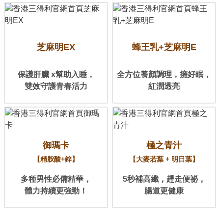
芝麻明EX
蜂王乳+
芝麻明E
保護肝臟 x
幫助入睡，
全方位養顏調理，
擁好眠，
雙效守護
青春活力
紅潤透亮
御瑪卡
極之青汁
【精胺酸+鋅】
【大麥若葉 + 明日葉】
多種男性
必備精華，
5秒補高纖，
趕走便祕，
體力持續更強勁！
腸道更健康