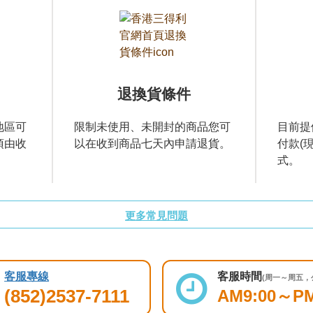
退換貨條件
地區可
限制未使用、未開封的商品您可
目前提
須由收
以在收到商品七天內申請退貨。
付款(現
式。
更多常見問題
客服專線
客服時間
(周一～周五，
(852)2537-7111
AM9:00～PM