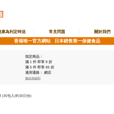
健康為利定時送
常見問題
關於我們
香港唯一官方網站 日本銷售第一保健食品
指定商品：
滿 1 件 即享 9 折
滿 5 件 即享 85 折
適用通路：
網店
條款與細則
露珂娜 (30包入/約30日份)