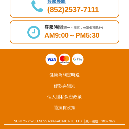
客服專線
(852)2537-7111
客服時間
(周一～周五，公眾假期除外)
AM9:00～PM5:30
健康為利定時送
條款與細則
個人隱私保密政策
退換貨政策
SUNTORY WELLNESS ASIA PACIFIC PTE. LTD. │統一編號：90077872